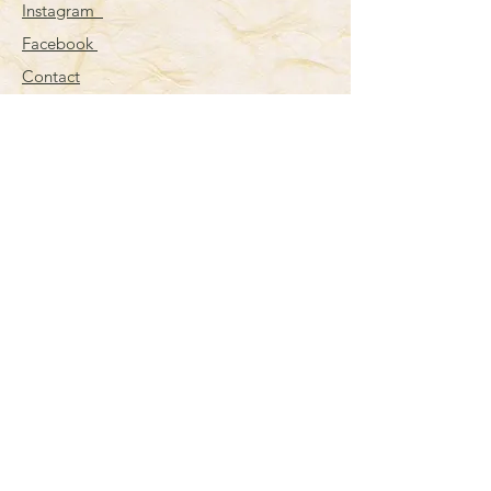
Instagram
Facebook
Contact
Maison Agile
Notre Atelier
Actualités
Nos boutiques
Inscription à la
newsletter
Note ton mail ici
s'inscrire